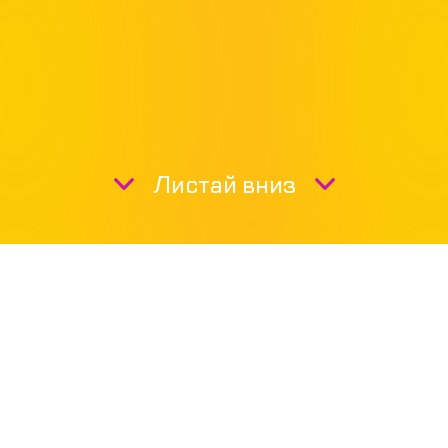
Листай вниз
МЕНЮ
KUXNYA
NAPITKИ
KBGY